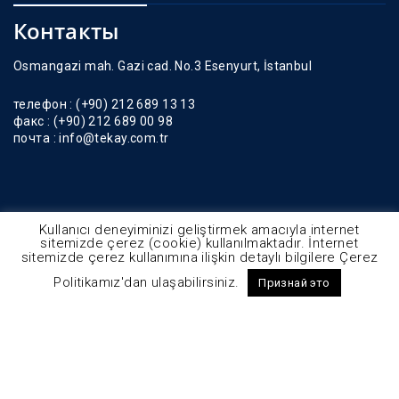
Контакты
Osmangazi mah. Gazi cad. No.3 Esenyurt, İstanbul
телефон :
(+90) 212 689 13 13
факс :
(+90) 212 689 00 98
почта :
info@tekay.com.tr
Kullanıcı deneyiminizi geliştirmek amacıyla internet
sitemizde çerez (cookie) kullanılmaktadır. İnternet
sitemizde çerez kullanımına ilişkin detaylı bilgilere Çerez
Politikamız'dan ulaşabilirsiniz.
Признай это