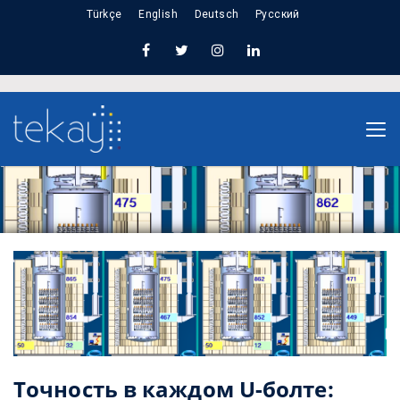
Türkçe
English
Deutsch
Русский
Home
Точность в каждом U-болте: Цифровой
контроль термообработки Tekay
Точность в каждом U-болте: