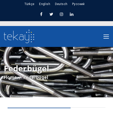
Türkçe
English
Deutsch
Русский
Federbügel
Home
Federbügel