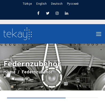
Türkçe
English
Deutsch
Русский
Federnzubehör
Home
Federnzubehör