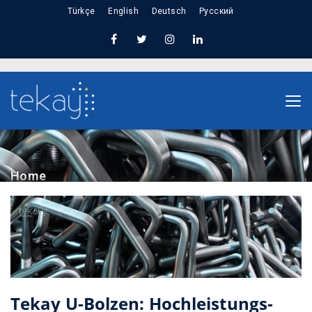
Türkçe
English
Deutsch
Русский
Home
Tekay U-Bolzen: Hochleistungs-
Befestigungslösungen für leichte und schwere
LKW-Federungssysteme
Tekay U-Bolzen: Hochleistungs-