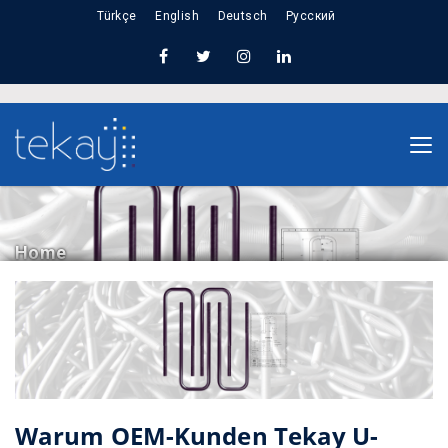
Türkçe
English
Deutsch
Русский
Home
Warum OEM-Kunden Tekay U-Bolzen wählen |
Technische Zeichnungen & Präzision in der
Automobilindustrie
Warum OEM-Kunden Tekay U-