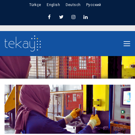
Türkçe
English
Deutsch
Русский
Home
Ağır Hizmet Parça Üretiminde Kadınların
Rolünü Tanımak