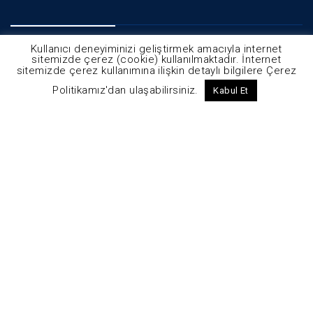
İletişim
Kullanıcı deneyiminizi geliştirmek amacıyla internet
sitemizde çerez (cookie) kullanılmaktadır. İnternet
sitemizde çerez kullanımına ilişkin detaylı bilgilere Çerez
Osmangazi mah. Gazi cad. No.3 Esenyurt, İstanbul
Politikamız'dan ulaşabilirsiniz.
Kabul Et
Telefon :
(+90) 212 689 13 13
Fax :
(+90) 212 689 00 98
Mail :
info@tekay.com.tr