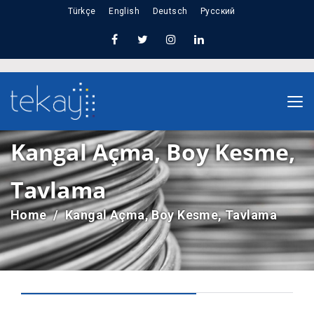
Türkçe
English
Deutsch
Русский
Kangal Açma, Boy Kesme,
Tavlama
Home
Kangal Açma, Boy Kesme, Tavlama