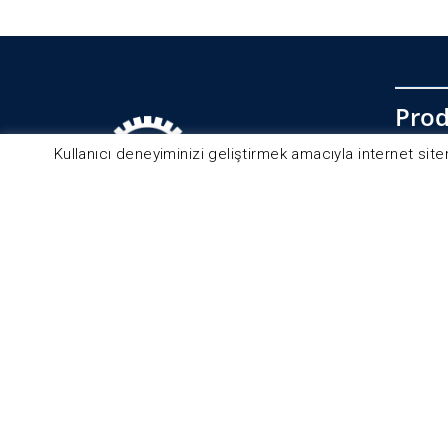
Prod
Kullanıcı deneyiminizi geliştirmek amacıyla internet site
U Bo
Lea
Lea
© 2025 - Tekay Tüm Hakları Saklıdır