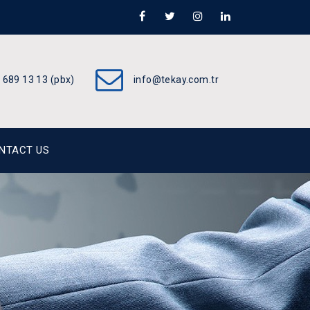
 689 13 13 (pbx)
info@tekay.com.tr
NTACT US