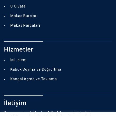
U Civata
Makas Burçları
Makas Parçaları
Hizmetler
Isıl İşlem
Kabuk Soyma ve Doğrultma
Kangal Açma ve Tavlama
İletişim
Osmangazi mah. Gazi cad. No.3 Esenyurt, İstanbul