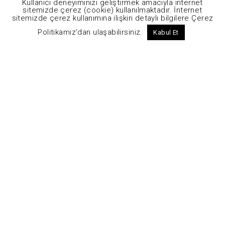
Kullanıcı deneyiminizi geliştirmek amacıyla internet
sitemizde çerez (cookie) kullanılmaktadır. İnternet
Telefon :
(+90) 212 689 13 13
sitemizde çerez kullanımına ilişkin detaylı bilgilere Çerez
Fax :
(+90) 212 689 00 98
Politikamız'dan ulaşabilirsiniz.
Kabul Et
Mail :
info@tekay.com.tr