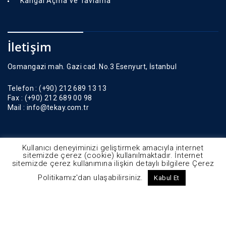
Kangal Açma ve Tavlama
İletişim
Osmangazi mah. Gazi cad. No.3 Esenyurt, İstanbul
Telefon :
(+90) 212 689 13 13
Fax :
(+90) 212 689 00 98
Mail :
info@tekay.com.tr
Kullanıcı deneyiminizi geliştirmek amacıyla internet
sitemizde çerez (cookie) kullanılmaktadır. İnternet
sitemizde çerez kullanımına ilişkin detaylı bilgilere Çerez
Politikamız'dan ulaşabilirsiniz.
Kabul Et