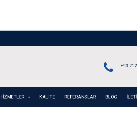
s
+90 212
HIZMETLER
KALITE
REFERANSLAR
BLOG
İLET