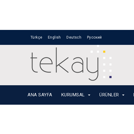
Nuno Section
Türkçe
English
Deutsch
Русский
Home
Team 6
ANA SAYFA
KURUMSAL
ÜRÜNLER