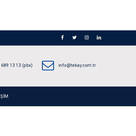
 689 13 13 (pbx)
info@tekay.com.tr
IŞIM