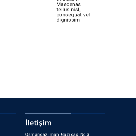
Maecenas
tellus nisl,
consequat vel
dignissim
İletişim
Osmangazi mah. Gazi cad. No.3