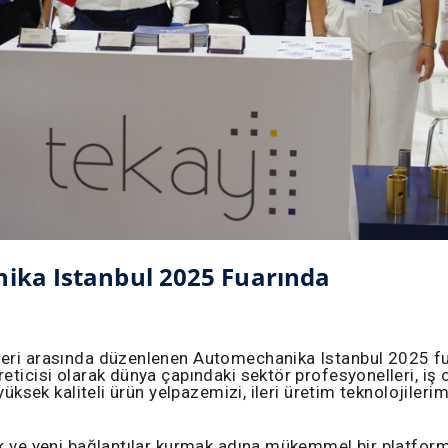
ka Istanbul 2025 Fuarında
leri arasında düzenlenen Automechanika Istanbul 2025 fua
eticisi olarak dünya çapındaki sektör profesyonelleri, iş 
yüksek kaliteli ürün yelpazemizi, ileri üretim teknolojilerim
 ve yeni bağlantılar kurmak adına mükemmel bir platform sun