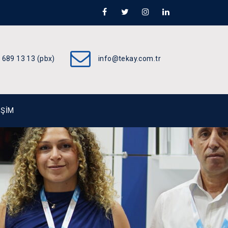
 689 13 13 (pbx)
info@tekay.com.tr
IŞIM