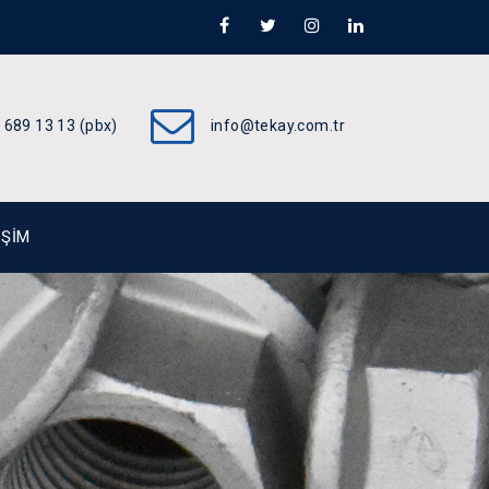
 689 13 13 (pbx)
info@tekay.com.tr
IŞIM