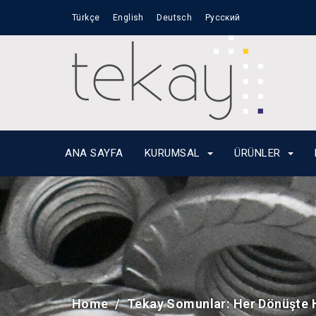
Türkçe
English
Deutsch
Русский
ANA SAYFA
KURUMSAL
ÜRÜNLER
Home
Tekay Somunlar: Her Dönüşte H