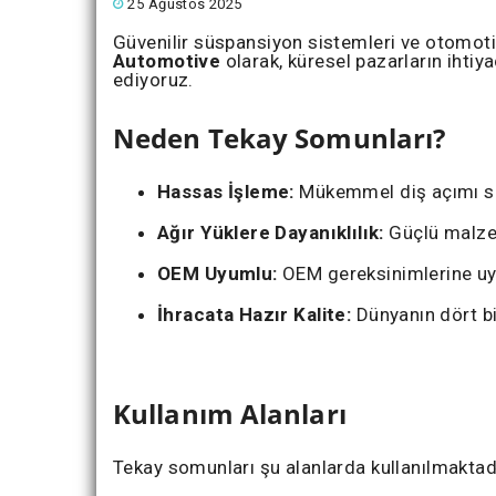
25 Ağustos 2025
Güvenilir süspansiyon sistemleri ve otomot
Automotive
olarak, küresel pazarların ihtiy
ediyoruz.
Neden Tekay Somunları?
Hassas İşleme:
Mükemmel diş açımı say
Ağır Yüklere Dayanıklılık:
Güçlü malzem
OEM Uyumlu:
OEM gereksinimlerine uy
İhracata Hazır Kalite:
Dünyanın dört bir
Kullanım Alanları
Tekay somunları şu alanlarda kullanılmaktad