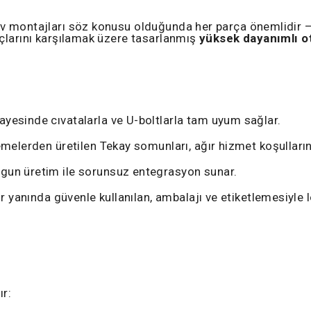
iv montajları söz konusu olduğunda her parça önemlidir
açlarını karşılamak üzere tasarlanmış
yüksek dayanımlı o
esinde cıvatalarla ve U-boltlarla tam uyum sağlar.
elerden üretilen Tekay somunları, ağır hizmet koşulları
gun üretim ile sorunsuz entegrasyon sunar.
 yanında güvenle kullanılan, ambalajı ve etiketlemesiyle l
ır: