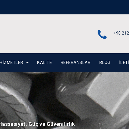
+90 212
HIZMETLER
KALITE
REFERANSLAR
BLOG
İLET
assasiyet, Güç ve Güvenilirlik