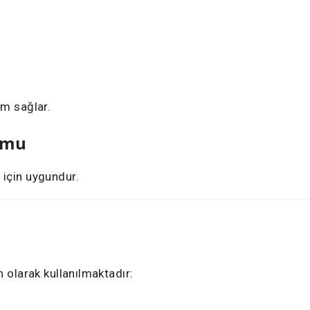
ım sağlar.
umu
 için uygundur.
n olarak kullanılmaktadır: