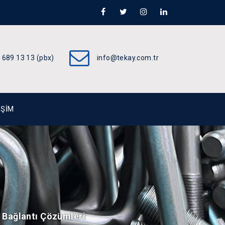
 689 13 13 (pbx)
info@tekay.com.tr
IŞIM
ı Bağlantı Çözümleri