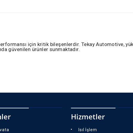
performansı için kritik bileşenlerdir. Tekay Automotive, y
pında güvenilen ürünler sunmaktadır.
ler
Hizmetler
ivata
Isıl İşlem