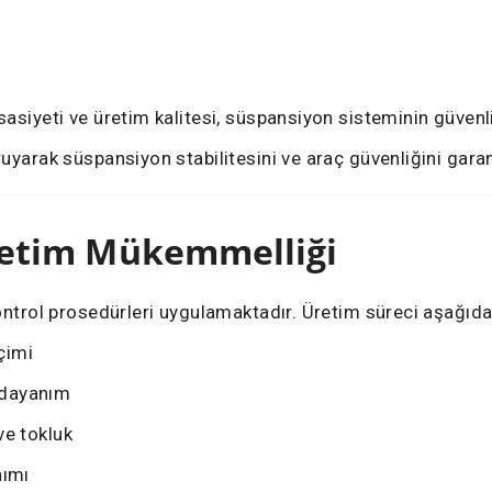
asiyeti ve üretim kalitesi, süspansiyon sisteminin güvenli 
uyarak süspansiyon stabilitesini ve araç güvenliğini garan
etim Mükemmelliği
kontrol prosedürleri uygulamaktadır. Üretim süreci aşağıd
çimi
 dayanım
ve tokluk
nımı