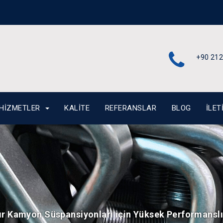
+90 212
HIZMETLER
KALITE
REFERANSLAR
BLOG
İLET
ğır Kamyon Süspansiyonları için Yüksek Performansl