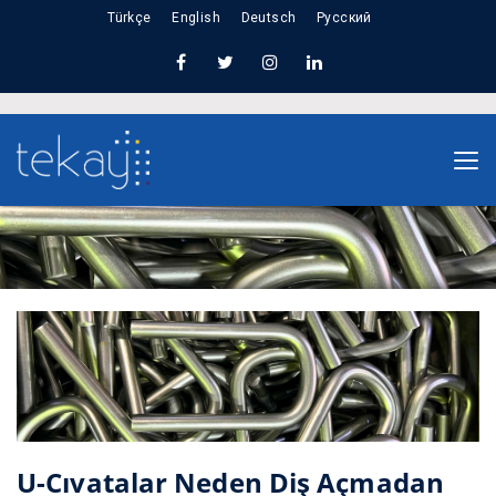
Türkçe
English
Deutsch
Русский
Home
U-Cıvatalar Neden Diş Açmadan Önce
Bükülür: Güç, Hassasiyet ve Dayanıklılık
U-Cıvatalar Neden Diş Açmadan