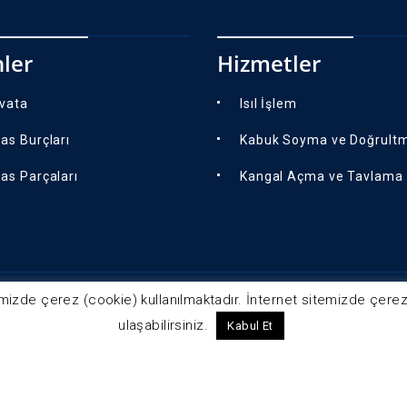
ler
Hizmetler
ivata
Isıl İşlem
as Burçları
Kabuk Soyma ve Doğrult
as Parçaları
Kangal Açma ve Tavlama
mizde çerez (cookie) kullanılmaktadır. İnternet sitemizde çerez k
ulaşabilirsiniz.
Kabul Et