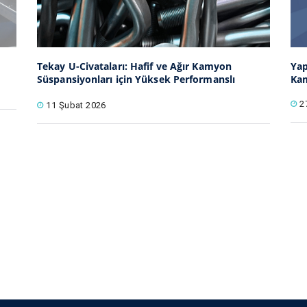
Tekay U-Civataları: Hafif ve Ağır Kamyon
Yap
Süspansiyonları için Yüksek Performanslı
Kam
Bağlantı Çözümleri
2
11 Şubat 2026