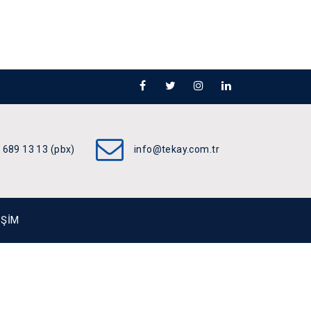
 689 13 13 (pbx)
info@tekay.com.tr
IŞIM