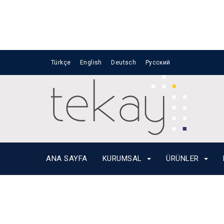
Nuno Section
Türkçe
English
Deutsch
Русский
Home
Petro News 1
ANA SAYFA
KURUMSAL
ÜRÜNLER