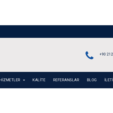
s
+90 212
HIZMETLER
KALITE
REFERANSLAR
BLOG
İLET