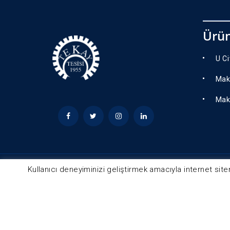
Ürün
U C
Mak
Mak
Kullanıcı deneyiminizi geliştirmek amacıyla internet site
© 2025 - Tekay Tüm Hakları Saklıdır